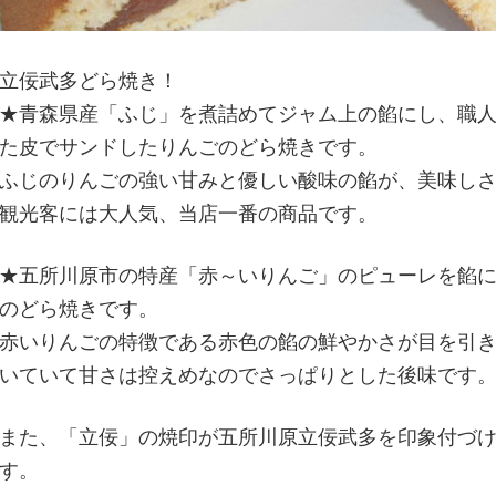
立佞武多どら焼き！
★青森県産「ふじ」を煮詰めてジャム上の餡にし、職
た皮でサンドしたりんごのどら焼きです。
ふじのりんごの強い甘みと優しい酸味の餡が、美味し
観光客には大人気、当店一番の商品です。
★五所川原市の特産「赤～いりんご」のピューレを餡
のどら焼きです。
赤いりんごの特徴である赤色の餡の鮮やかさが目を引
いていて甘さは控えめなのでさっぱりとした後味です
また、「立佞」の焼印が五所川原立佞武多を印象付づ
す。